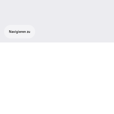
Navigieren zu
Wichtige Daten
Frequenzbereich
500 to 870 MHz
Leistungsaufnahme (Amp)
max. 90 W
Weitere Informationen