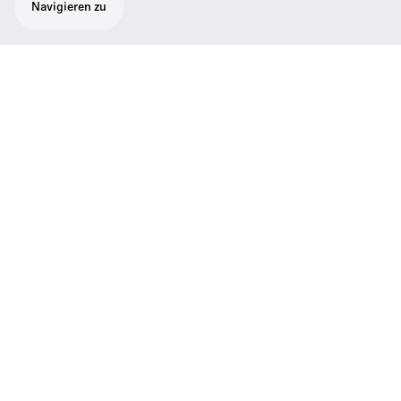
Navigieren zu
CHG 1-Kit-EU
Ladeset - L 2015, LA 2, BA 2015, NT 1-1 (EU).
Besteht aus: L 2015, BA 2015, LA 2, NT 1-1-
EU.
Technische Daten
04
Lieferumfang
Support