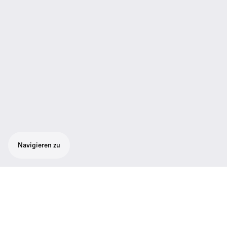
Navigieren zu
Robustes drahtloses All-in-One-System,
flexibel einsetzbar für Audioaufnahmen in
Broadcast-Qualität