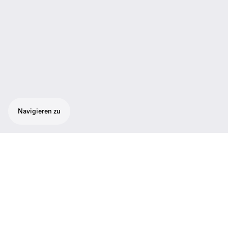
Navigieren zu
Robustes All-in-One-Funksystem für
Sänger und Moderatoren. Das Set besteht
aus 1 SKM 100 G4-Handheld mit Mute-
Schalter, 1 MMD 865-1-Kapsel (Superkarten,
Kondensator), 1 EM 100 G4-Rackmount-
Empfänger, 1 Rackkit, 1 RJ3-