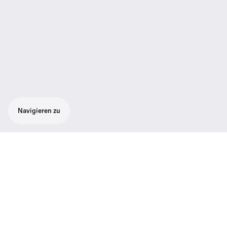
Navigieren zu
Robustes All-in-One-Funksystem für
Sänger und Moderatoren. Das Set besteht
aus 1 SKM 100 G4-Handheld mit Mute-
Schalter, 1 MMD 865-1-Kapsel (Superkarten,
Kondensator), 1 EM 100 G4-Rackmount-
Empfänger, 1 Rackkit, 1 RJ3-