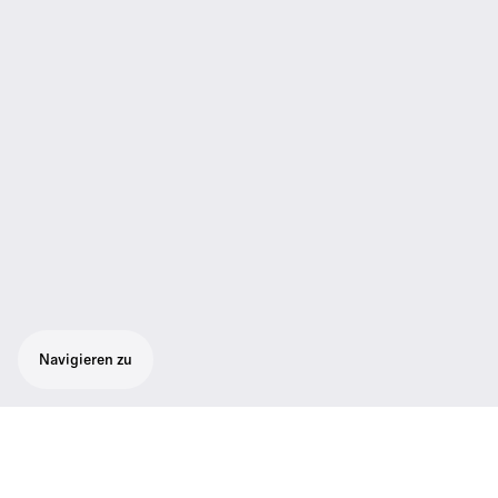
Navigieren zu
Kabelloses Headmic-Set bestehend aus 1
RC 300 Taschensender SK 300 G4, 1 SL