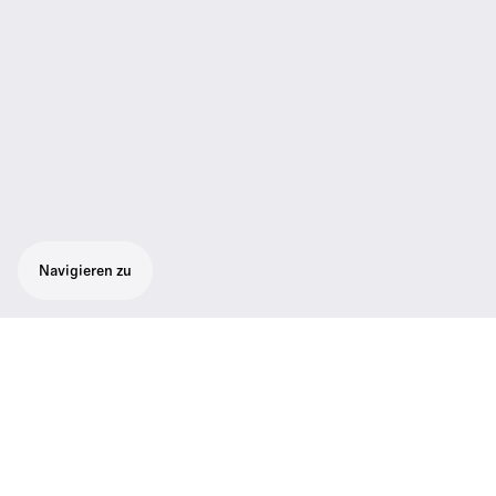
Navigieren zu
Kabelloses Lavelier-Mikrophone-Set
bestehend aus 1 drahtlosem Taschensender
SK 300 G4 RC, 1 ME 2-II Lavelier, 1 EM 300-
500 G4-Rackmount-Empfänger und 1 GA3-
Rackkit.