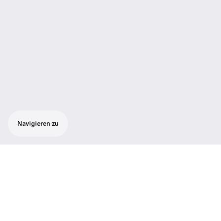
Navigieren zu
Dieses kabellose Instrumenten-Mikrofonset
ist ideal für Gitarre oder Bass und besteht
aus einem kabellosen SK 500 G4-
Taschensender, einem 300-500 G4-
Rackmount-Empfänger, einem GA3-Rack-