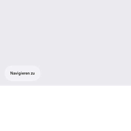
Navigieren zu
Dieses kabellose Instrumenten-Mikrofonset
ist ideal für Gitarre oder Bass und besteht
aus einem kabellosen SK 500 G4-
Taschensender, einem 300-500 G4-
Rackmount-Empfänger, einem GA3-Rack-