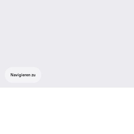
Navigieren zu
Dieses kabellose Instrumenten-Mikrofonset
ist ideal für Gitarre oder Bass und besteht
aus einem kabellosen SK 500 G4-
Taschensender, einem 300-500 G4-
Rackmount-Empfänger, einem GA3-Rack-