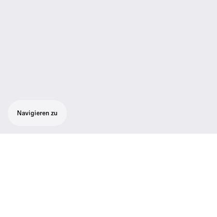
Navigieren zu
Digitales, drahtloses All-in-One-
Instrumenten-Set für Gitarristen.
Vielseitiges digitales Funksystem für Sänger,
Sprecher und Instrumentalisten. Es bietet
nahtloses Pairing und eine übersichtliche