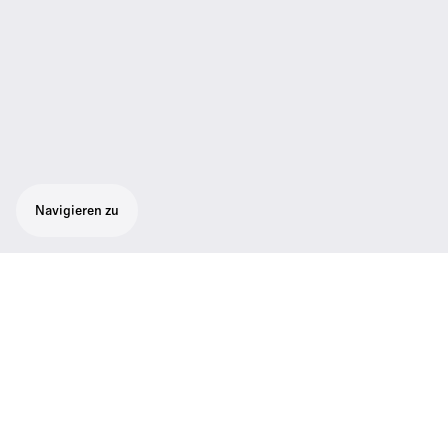
Navigieren zu
Digitaler kabelloser Handsender mit
Schalter, kompatibel mit Evolution Wireless
Digital Systemen.
Digitaler kabelloser Handsender mit
Schalter, kompatibel mit Evolution Wireless
Digital-Systemen. Robustes Metallgehäuse