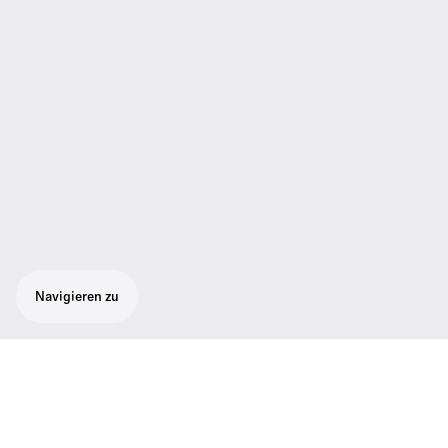
Navigieren zu
Mikrofonkopf Niere
Mikrofonkopf ME 5004 für Handsender der