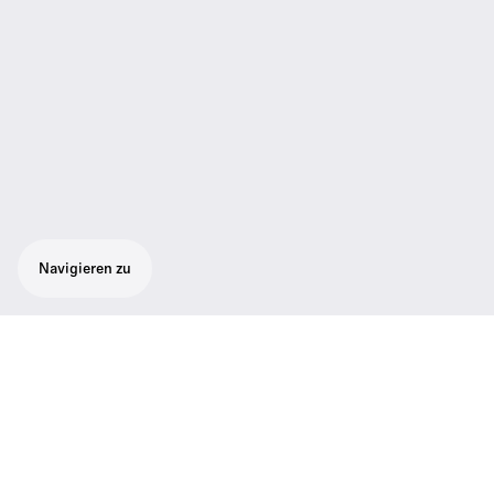
Navigieren zu
Mehr Kanäle, mehr Sendeleistung:
Intermodulationsfreier Handsender mit
maximaler Spektraleffizienz und enormer
Signalsicherheit. Per Sennheiser Standard-
Kapsel-Interface kompatibel mit