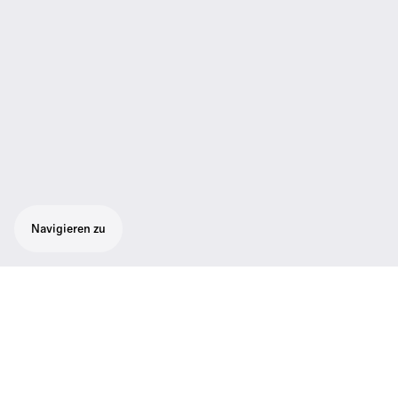
Navigieren zu
Der robuste Handsender SL Handheld DW
ist speziell auf die Übertragung des
gesprochenen Wortes zugeschnitten.
Im SL Handheld Set sind das Handheld-