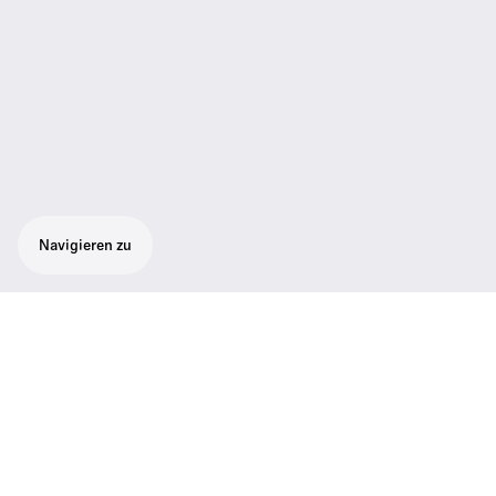
Navigieren zu
Der robuste Handsender SL Handheld DW
ist speziell auf die Übertragung des
gesprochenen Wortes zugeschnitten.
Der robuste Handsender SL Handheld DW
ist speziell auf die Übertragung des