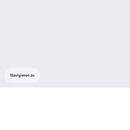
Navigieren zu
Stereo-Sender in halber Rackbreite in einem
Vollmetallgehäuse mit kontrastreichem
OLED-Display
Stereo-Sender in halber Rackbreite in einem