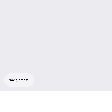
Navigieren zu
Hochauflösende geschlossene Kopfhörer
mit integriertem Spitzenschutz für sicheres,