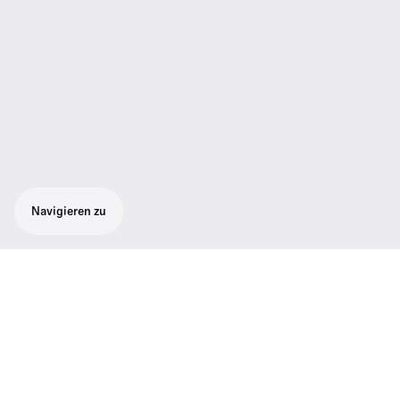
Navigieren zu
HD 26 PRO Professioneller Monitor
Kopfhörer
Der HD 26 PRO ist der ideale Kopfhörer für
professionelle Monitoranwendungen im
Broadcastbereich bei Rundfunk und