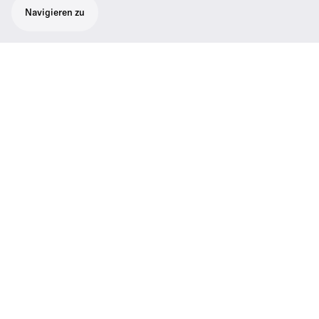
Navigieren zu
Stativstange 120 cm
Länge 120 cm, Standard 3/8"
Mikrofongewinde (ohne Mikrofon)
Wichtige Daten
Richtcharakteristik
Kugel, Superniere, Niere, Breite
Niere