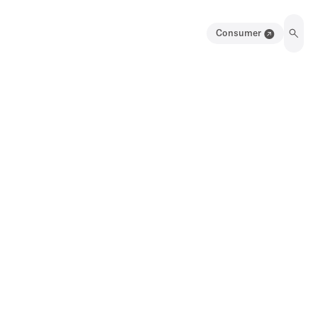
Consumer