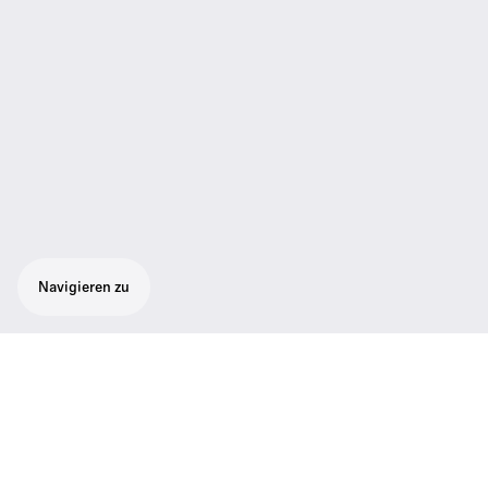
Navigieren zu
Antennen-Splitter
Aktiver Antennen-Splitter 2x1:4