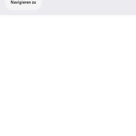
Navigieren zu
Induktionsschlinge
Induktionsschlinge mit 40 cm langem
Verbindungskabel für den Einsatz mit
Sennheiser Empfängern
Technische Daten
01
Downloads
Support