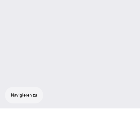
Navigieren zu
Adapter 6,3 mm Klinke auf 3,5 mm Klinke
Adapter 6,3 mm Klinke auf 3,5 mm Klinke,