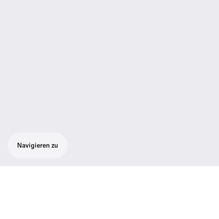
Navigieren zu
Trageband
Trageband für die Empfänger RR 840 S und