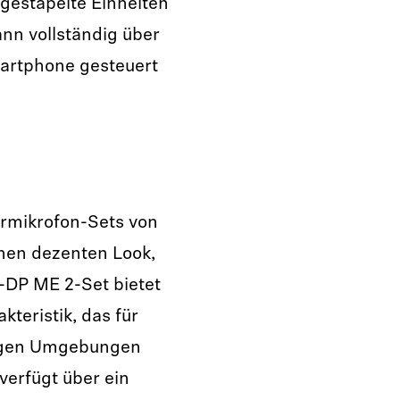
gestapelte Einheiten
n vollständig über
artphone gesteuert
ermikrofon-Sets von
inen dezenten Look,
W-DP ME 2-Set bietet
kteristik, das für
uhigen Umgebungen
verfügt über ein