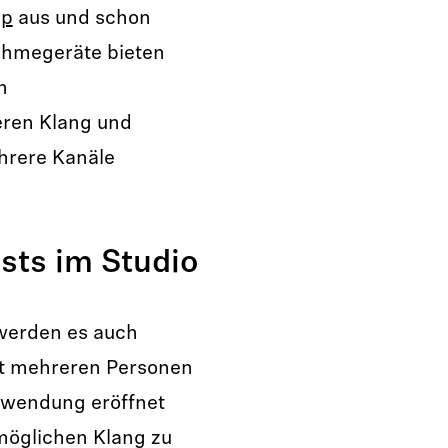
pp
aus und schon
ahmegeräte bieten
n
eren Klang und
ehrere Kanäle
sts im Studio
 werden es auch
mit mehreren Personen
nwendung eröffnet
möglichen Klang zu