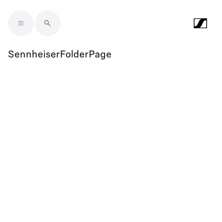
Skip to main content
SennheiserFolderPage