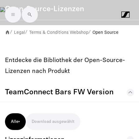
Open-Source-Lizenzen
Skip to main content
Legal
Terms & Conditions Webshop
Open Source
/
/
/
Entdecke die Bibliothek der Open-Source-
Lizenzen nach Produkt
TeamConnect Bars FW Version
Alle
Download ausgewählt