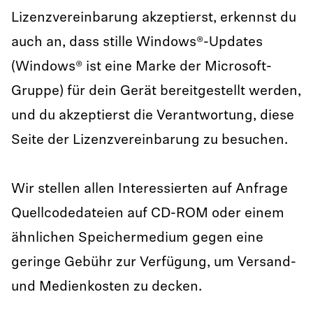
Lizenzvereinbarung akzeptierst, erkennst du
License agreement version 1.1.7 for TC Bar S and M*
License Agreement for TCC M firmware version 1.7.0
auch an, dass stille Windows®-Updates
.PDF
.PDF
(Windows® ist eine Marke der Microsoft-
License agreement version 1.0.3 for TC Bar S and M*
Gruppe) für dein Gerät bereitgestellt werden,
.PDF
und du akzeptierst die Verantwortung, diese
Seite der Lizenzvereinbarung zu besuchen.
License agreement version 1.0.0 for TC Bar S and M*
.PDF
Wir stellen allen Interessierten auf Anfrage
Quellcodedateien auf CD-ROM oder einem
ähnlichen Speichermedium gegen eine
geringe Gebühr zur Verfügung, um Versand-
und Medienkosten zu decken.