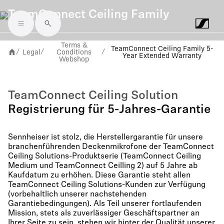
TeamConnect Ceiling Family
Skip to main content
Terms &
TeamConnect Ceiling Family 5-
Legal
Conditions
/
/
/
Year Extended Warranty
Webshop
TeamConnect Ceiling Solution
Registrierung für 5-Jahres-Garantie
Sennheiser ist stolz, die Herstellergarantie für unsere
branchenführenden Deckenmikrofone der TeamConnect
Ceiling Solutions-Produktserie (TeamConnect Ceiling
Medium und TeamConnect Ceilling 2) auf 5 Jahre ab
Kaufdatum zu erhöhen. Diese Garantie steht allen
TeamConnect Ceiling Solutions-Kunden zur Verfügung
(vorbehaltlich unserer nachstehenden
Garantiebedingungen). Als Teil unserer fortlaufenden
Mission, stets als zuverlässiger Geschäftspartner an
Ihrer Seite zu sein, stehen wir hinter der Qualität unserer