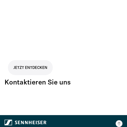
Microphone Guide – EN
.PDF
マイクガイド – JP
.PDF
JETZT ENTDECKEN
마이크 가이드 – KR
Kontaktieren Sie uns
.PDF
麦克风指南 – ZH
.PDF