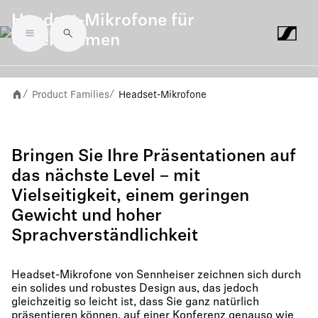
Headset-Mikrofone für
Unternehmen
Skip to main content
Product Families
Headset-Mikrofone
/
/
Bringen Sie Ihre Präsentationen auf
das nächste Level – mit
Vielseitigkeit, einem geringen
Gewicht und hoher
Sprachverständlichkeit
Headset-Mikrofone von Sennheiser zeichnen sich durch
ein solides und robustes Design aus, das jedoch
gleichzeitig so leicht ist, dass Sie ganz natürlich
präsentieren können, auf einer Konferenz genauso wie