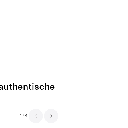
authentische
1
/
4