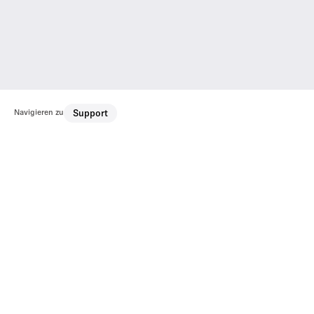
Navigieren zu
Support