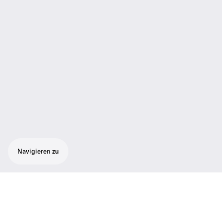
Navigieren zu
Der EKP AVX ist der ultrakompakte
Empfänger für das drahtlose Mikrofon-