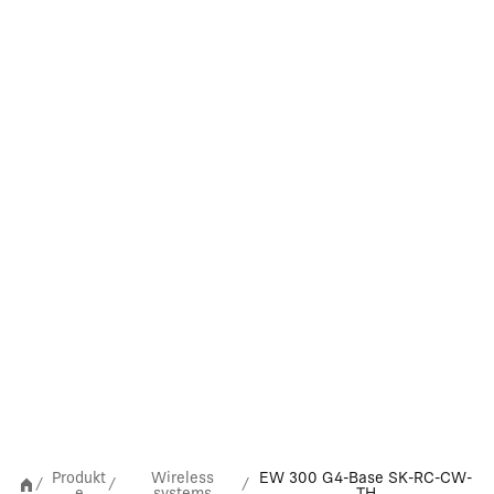
Produkt
Wireless
EW 300 G4-Base SK-RC-CW-
/
/
/
e
systems
TH