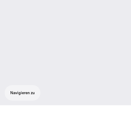
Navigieren zu
Kabelloses Bodypack-Basisset bestehend
aus 1 drahtlosem SK 300 G4 RC-