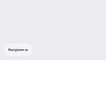
Navigieren zu
Robustes All-in-One-Funksystem für
professionelle Interviews und Aufnahmen.
Set bestehend aus 1 SKP 500 G4-Stecker
mit Phantomspeisung, 1 tragbarer
Kameraempfänger EK 500 G4 und Zubehör
Die Wahl des Profis für perfekten Broadcast-