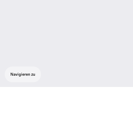
Navigieren zu
Dieses kabellose Instrumenten-Mikrofonset
ist ideal für Gitarre oder Bass und besteht
aus einem kabellosen SK 500 G4-
Taschensender, einem 300-500 G4-
Rackmount-Empfänger, einem GA3-Rack-