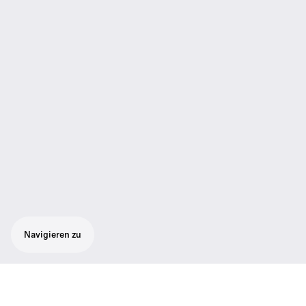
Navigieren zu
Tragbares digitales UHF-Drahtlos-