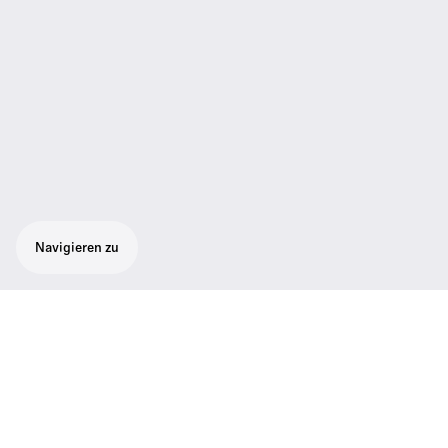
Navigieren zu
Leistungsstarker Handsender mit leichtem
Aluminium- Gehäuse für den Gebrauch mit
der berühmten e 865 Kapsel (empfohlen)
Leistungsstarker Handsender mit leichtem