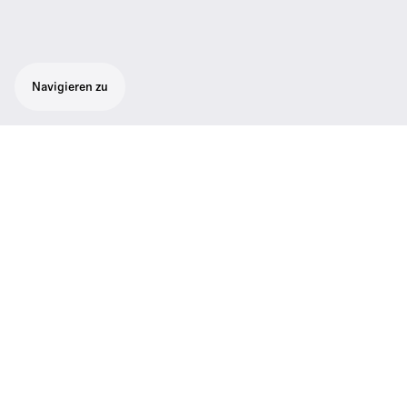
Navigieren zu
Wichtige Daten
Richtcharakteristik
Superniere, Niere
Wandlertyp
Dynamisch, Dauerpolarisiertes
Kondensatormikrofon
Anschluss