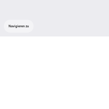
Navigieren zu
Wichtige Daten
Frequenzbereich
821.000 - 832.000; 863.000 -
865.000
Richtcharakteristik
Superniere
Wandlertyp