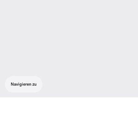
Navigieren zu
Aufstecksender zur Verwandlung von
drahtgebundenen in drahtlose Mikrofone.
Kompatibel mit allen Empfängern der 2000
Serie. Bis zu 6 x 64 frei durchstimmbare