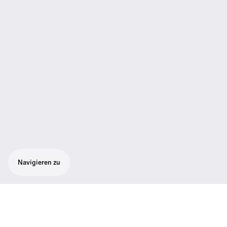
Navigieren zu
XSW-D-Empfänger mit 6,3-mm- (1/4”) und
XLR-Ausgängen (Stecker)