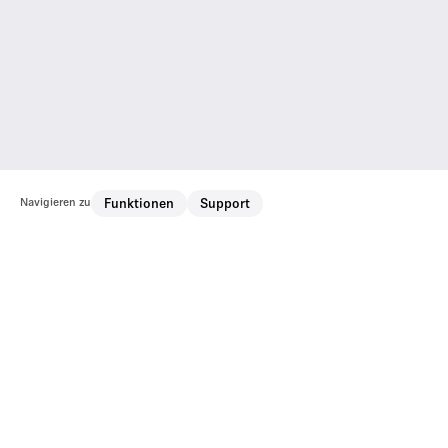
Navigieren zu
Funktionen
Support