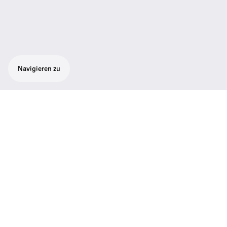
Navigieren zu
Symmetrisches Kabel für HD 490 PRO
Ein 1,8 m langes symmetrisches Kabel für
einen gemeinsamen symmetrischen 4,4 mm
Ausgangsanschluss, inklusive einer
zusätzlichen Buchsenabdeckung