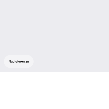
Navigieren zu
Drahtgebundenes Grenzflächen-
Einbaumikrofon für eine unkomplizierte
Installation auf Tischen oder
Deckenelementen. Mit seinem kompakten
und unauffälligen Design passt es sich