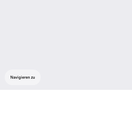
Navigieren zu
Das MEG 14-40 ist ein matt-schwarz
lackiertes, 40 cm langes
Schwanenhalsmikrofon mit einem flexiblen
Bereich, XLR-Anschluss und integrierter