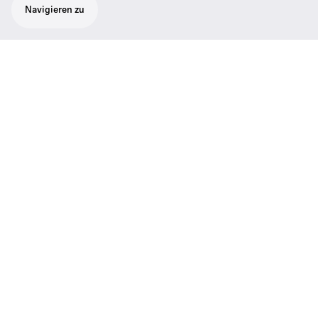
Navigieren zu
Funktionen
01
Color: Beige
Wichtige Daten
Farbe
Beige
Weitere Informationen
Technische Daten