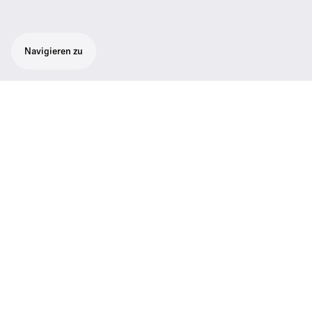
Navigieren zu
Gitarrenkabel
Anschlusskabel für E-Gitarren und –Bässe
Passend für Taschensender der Serien
evolution wireless
Technische Daten