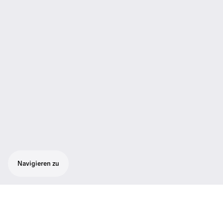
Navigieren zu
In Ear Monitoring beltpack für die SR 2050
Sender. Robust und zuverlässig, für