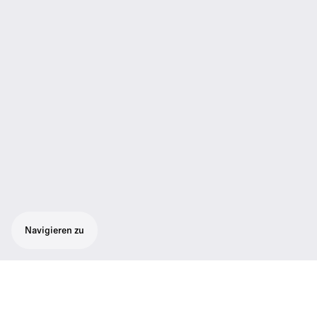
Navigieren zu
Robuster Rackempfänger mit True-Diversity
für höchste Empfangssicherheit. 1680